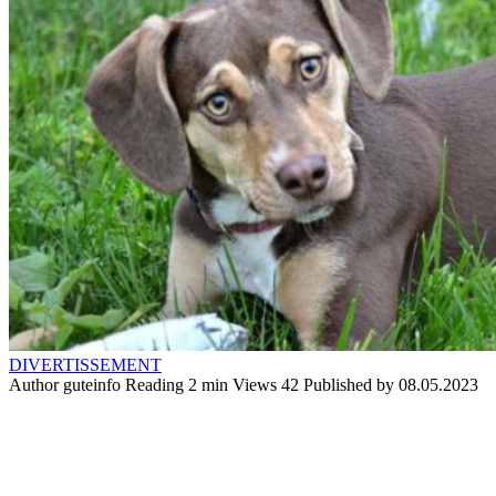
DIVERTISSEMENT
Author
guteinfo
Reading
2 min
Views
42
Published by
08.05.2023