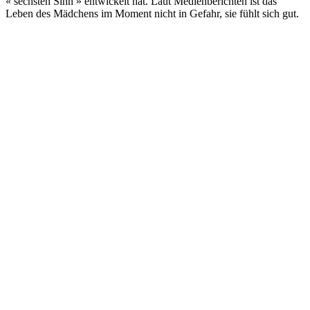
« sechsten Sinn » entwickelt hat. Laut Medienberichten ist das
Leben des Mädchens im Moment nicht in Gefahr, sie fühlt sich gut.