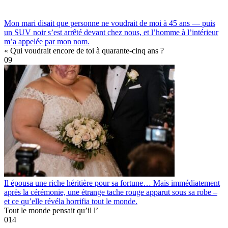
Mon mari disait que personne ne voudrait de moi à 45 ans — puis
un SUV noir s’est arrêté devant chez nous, et l’homme à l’intérieur
m’a appelée par mon nom.
« Qui voudrait encore de toi à quarante-cinq ans ?
0
9
Il épousa une riche héritière pour sa fortune… Mais immédiatement
après la cérémonie, une étrange tache rouge apparut sous sa robe –
et ce qu’elle révéla horrifia tout le monde.
Tout le monde pensait qu’il l’
0
14