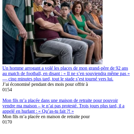
Un homme arrogant a volé les places de mon grand-père de 92 ans
au match de football, en disant : « Il ne s’en souviendra même pas »
— cinq minutes plus tard, tout le stade s’est tourné vers lui.
J’ai économisé pendant des mois pour offrir à
0
154
Mon fils m’a placée dans une maison de retraite pour pouvoir
vendre ma maison – je n’ai pas protesté. Trois jours plus tard, il a
appelé en hurlant : « Qu’as-tu fait ?! »
Mon fils m’a placée en maison de retraite pour
0
170