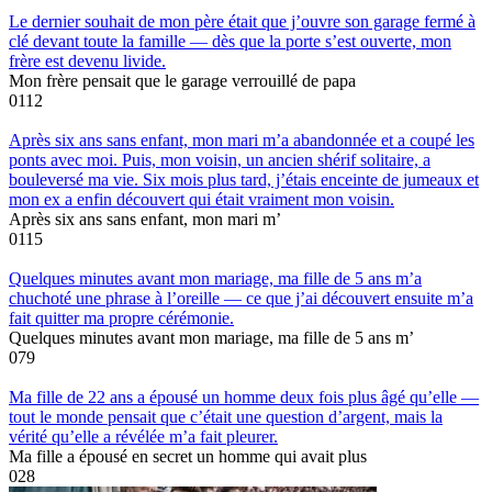
Le dernier souhait de mon père était que j’ouvre son garage fermé à
clé devant toute la famille — dès que la porte s’est ouverte, mon
frère est devenu livide.
Mon frère pensait que le garage verrouillé de papa
0
112
Après six ans sans enfant, mon mari m’a abandonnée et a coupé les
ponts avec moi. Puis, mon voisin, un ancien shérif solitaire, a
bouleversé ma vie. Six mois plus tard, j’étais enceinte de jumeaux et
mon ex a enfin découvert qui était vraiment mon voisin.
Après six ans sans enfant, mon mari m’
0
115
Quelques minutes avant mon mariage, ma fille de 5 ans m’a
chuchoté une phrase à l’oreille — ce que j’ai découvert ensuite m’a
fait quitter ma propre cérémonie.
Quelques minutes avant mon mariage, ma fille de 5 ans m’
0
79
Ma fille de 22 ans a épousé un homme deux fois plus âgé qu’elle —
tout le monde pensait que c’était une question d’argent, mais la
vérité qu’elle a révélée m’a fait pleurer.
Ma fille a épousé en secret un homme qui avait plus
0
28