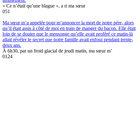
amusement.
« Ce n’était qu’une blague », a ri ma sœur
0
51
Ma sœur m’a appelée pour m’annoncer la mort de notre père, alors
qu’il était assis à côté de moi en train de manger du bacon. Elle était
loin de se douter que le mensonge qu’elle avait proféré ce matin-là
allait révéler le secret que notre famille avait enfoui pendant trente-
deux ans.
À 6h30, par un froid glacial de jeudi matin, ma sœur m’
0
124