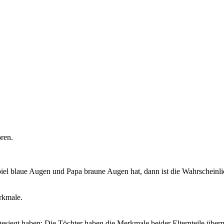
ren.
 blaue Augen und Papa braune Augen hat, dann ist die Wahrscheinlic
erkmale.
 gesiegt haben: Die Töchter haben die Merkmale beider Elternteile übe