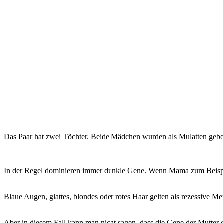
Das Paar hat zwei Töchter. Beide Mädchen wurden als Mulatten gebo
In der Regel dominieren immer dunkle Gene. Wenn Mama zum Beispiel
Blaue Augen, glattes, blondes oder rotes Haar gelten als rezessive M
Aber in diesem Fall kann man nicht sagen, dass die Gene der Mutter