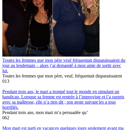
Toutes les femmes que mon père veuf fréquentait disparaissaient du
jour au lendemain – alors j’ai demandé à mon amie de sortir avec
lui.
Toutes les femmes que mon père, veuf, fréquentait disparaissaient
0
13
Pendant trois ans, le mari a trompé tout le monde en simulant un
handicap. Lorsque sa femme est rentrée à l’improviste et l’a surpris
avec sa maîtresse, elle n’a rien dit ; son geste suivant les a tous
horrifiés.
Pendant trois ans, mon mari m’a persuadée qu’
0
62
Mon mari est parti en vacances quelques jours seulement avant ma