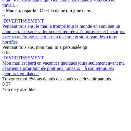
travail. »
« Maman, regarde ! C’est la dame qui joue dans
0
DIVERTISSEMENT
Pendant trois ans, le mari a trompé tout le monde en simulant un
handicap. Lorsque sa femme est rentrée à l’improviste et l’a surpris
avec sa maîtresse, elle n’a rien dit ; son geste suivant les a tous
horrifiés.
Pendant trois ans, mon mari m’a persuadée qu’
0
62
DIVERTISSEMENT
Mon mari est parti en vacances quelques jours seulement avant ma
césarienne programmée pour nos jumeaux – à son retour, ses
genoux tremblaient.
Trevor et moi rêvions depuis des années de devenir parents.
0
57
You may also like