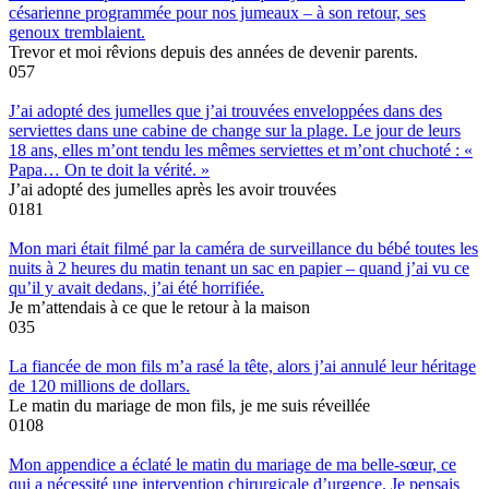
césarienne programmée pour nos jumeaux – à son retour, ses
genoux tremblaient.
Trevor et moi rêvions depuis des années de devenir parents.
0
57
J’ai adopté des jumelles que j’ai trouvées enveloppées dans des
serviettes dans une cabine de change sur la plage. Le jour de leurs
18 ans, elles m’ont tendu les mêmes serviettes et m’ont chuchoté : «
Papa… On te doit la vérité. »
J’ai adopté des jumelles après les avoir trouvées
0
181
Mon mari était filmé par la caméra de surveillance du bébé toutes les
nuits à 2 heures du matin tenant un sac en papier – quand j’ai vu ce
qu’il y avait dedans, j’ai été horrifiée.
Je m’attendais à ce que le retour à la maison
0
35
La fiancée de mon fils m’a rasé la tête, alors j’ai annulé leur héritage
de 120 millions de dollars.
Le matin du mariage de mon fils, je me suis réveillée
0
108
Mon appendice a éclaté le matin du mariage de ma belle-sœur, ce
qui a nécessité une intervention chirurgicale d’urgence. Je pensais