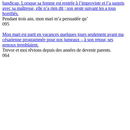
handicap. Lorsque sa femme est rentrée à l’improviste et l’a surpris
avec sa maîtresse, elle n’a rien dit ; son geste suivant les a tous
horrifiés.
Pendant trois ans, mon mari m’a persuadée qu’
0
95
Mon mari est parti en vacances quelques jours seulement avant ma
césarienne programmée pour nos jumeaux – à son retour, ses
genoux tremblaient.
Trevor et moi rêvions depuis des années de devenir parents.
0
64