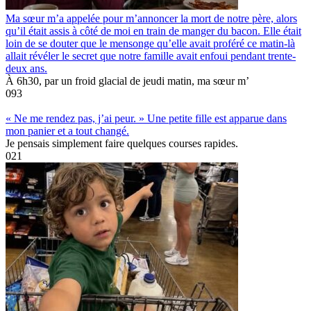
Ma sœur m’a appelée pour m’annoncer la mort de notre père, alors
qu’il était assis à côté de moi en train de manger du bacon. Elle était
loin de se douter que le mensonge qu’elle avait proféré ce matin-là
allait révéler le secret que notre famille avait enfoui pendant trente-
deux ans.
À 6h30, par un froid glacial de jeudi matin, ma sœur m’
0
93
« Ne me rendez pas, j’ai peur. » Une petite fille est apparue dans
mon panier et a tout changé.
Je pensais simplement faire quelques courses rapides.
0
21