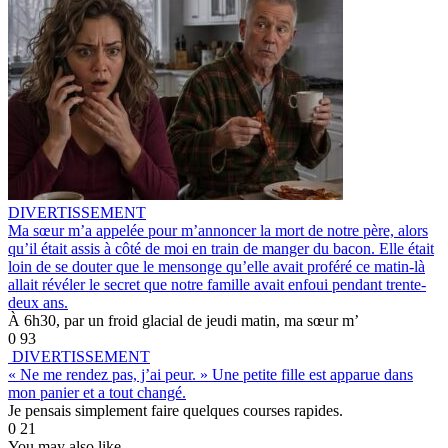
DIVERTISSEMENT
Ma sœur m’a appelée pour m’annoncer la mort de notre père, alors
qu’il était assis à côté de moi en train de manger du bacon. Elle était
loin de se douter que le mensonge qu’elle avait proféré ce matin-là
allait révéler le secret que notre famille avait enfoui pendant trente-
deux ans.
À 6h30, par un froid glacial de jeudi matin, ma sœur m’
0
93
DIVERTISSEMENT
« Ne me rendez pas, j’ai peur. » Une petite fille est apparue dans
mon panier et a tout changé.
Je pensais simplement faire quelques courses rapides.
0
21
You may also like