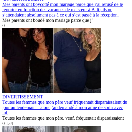
Mes parents ont boycotté mon mariage parce que j’ai refusé de le
reporter en fonction des vacances de ma sœur à Bali ; ils ne
s’attendaient absolument pas à ce qui s’est passé à la réception.
Mes parents ont boudé mon mariage parce que j’
0
DIVERTISSEMENT
Toutes les femmes que mon père veuf fréquentait disparaissaient du
jour au lendemain – alors j’ai demandé à mon amie de sortir avec
lui.
Toutes les femmes que mon père, veuf, fréquentait disparaissaient
0
134