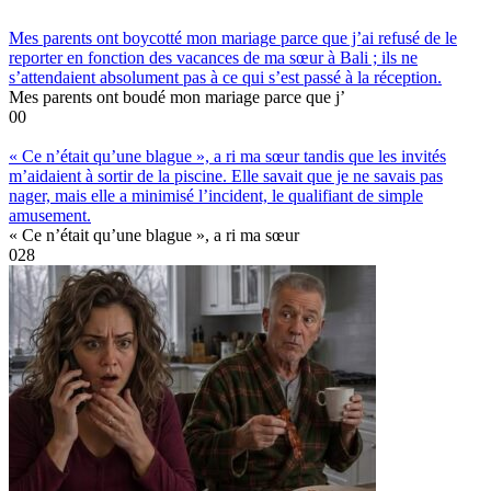
Mes parents ont boycotté mon mariage parce que j’ai refusé de le
reporter en fonction des vacances de ma sœur à Bali ; ils ne
s’attendaient absolument pas à ce qui s’est passé à la réception.
Mes parents ont boudé mon mariage parce que j’
0
0
« Ce n’était qu’une blague », a ri ma sœur tandis que les invités
m’aidaient à sortir de la piscine. Elle savait que je ne savais pas
nager, mais elle a minimisé l’incident, le qualifiant de simple
amusement.
« Ce n’était qu’une blague », a ri ma sœur
0
28