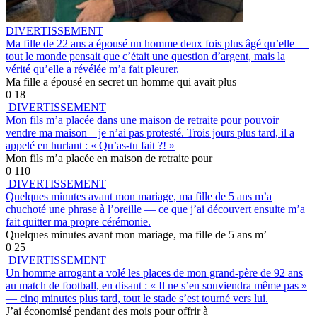
DIVERTISSEMENT
Ma fille de 22 ans a épousé un homme deux fois plus âgé qu’elle —
tout le monde pensait que c’était une question d’argent, mais la
vérité qu’elle a révélée m’a fait pleurer.
Ma fille a épousé en secret un homme qui avait plus
0
18
DIVERTISSEMENT
Mon fils m’a placée dans une maison de retraite pour pouvoir
vendre ma maison – je n’ai pas protesté. Trois jours plus tard, il a
appelé en hurlant : « Qu’as-tu fait ?! »
Mon fils m’a placée en maison de retraite pour
0
110
DIVERTISSEMENT
Quelques minutes avant mon mariage, ma fille de 5 ans m’a
chuchoté une phrase à l’oreille — ce que j’ai découvert ensuite m’a
fait quitter ma propre cérémonie.
Quelques minutes avant mon mariage, ma fille de 5 ans m’
0
25
DIVERTISSEMENT
Un homme arrogant a volé les places de mon grand-père de 92 ans
au match de football, en disant : « Il ne s’en souviendra même pas »
— cinq minutes plus tard, tout le stade s’est tourné vers lui.
J’ai économisé pendant des mois pour offrir à