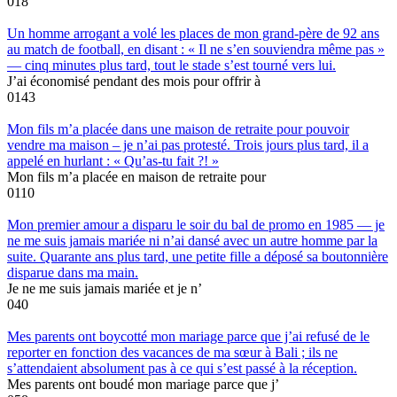
0
18
Un homme arrogant a volé les places de mon grand-père de 92 ans
au match de football, en disant : « Il ne s’en souviendra même pas »
— cinq minutes plus tard, tout le stade s’est tourné vers lui.
J’ai économisé pendant des mois pour offrir à
0
143
Mon fils m’a placée dans une maison de retraite pour pouvoir
vendre ma maison – je n’ai pas protesté. Trois jours plus tard, il a
appelé en hurlant : « Qu’as-tu fait ?! »
Mon fils m’a placée en maison de retraite pour
0
110
Mon premier amour a disparu le soir du bal de promo en 1985 — je
ne me suis jamais mariée ni n’ai dansé avec un autre homme par la
suite. Quarante ans plus tard, une petite fille a déposé sa boutonnière
disparue dans ma main.
Je ne me suis jamais mariée et je n’
0
40
Mes parents ont boycotté mon mariage parce que j’ai refusé de le
reporter en fonction des vacances de ma sœur à Bali ; ils ne
s’attendaient absolument pas à ce qui s’est passé à la réception.
Mes parents ont boudé mon mariage parce que j’