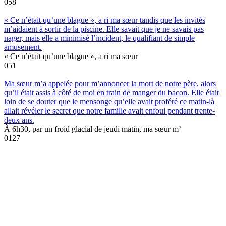
0
58
« Ce n’était qu’une blague », a ri ma sœur tandis que les invités
m’aidaient à sortir de la piscine. Elle savait que je ne savais pas
nager, mais elle a minimisé l’incident, le qualifiant de simple
amusement.
« Ce n’était qu’une blague », a ri ma sœur
0
51
Ma sœur m’a appelée pour m’annoncer la mort de notre père, alors
qu’il était assis à côté de moi en train de manger du bacon. Elle était
loin de se douter que le mensonge qu’elle avait proféré ce matin-là
allait révéler le secret que notre famille avait enfoui pendant trente-
deux ans.
À 6h30, par un froid glacial de jeudi matin, ma sœur m’
0
127