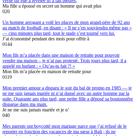
vérité qu’elle a révélée m’a fait pleurer.
Ma fille a épousé en secret un homme qui avait plus
0
20
Un homme arrogant a volé les places de mon grand-père de 92 ans
au match de football, en disant : « Il ne s’en souviendra même pas »
— cinq minutes plus tard, tout le stade s’est tourné vers lui.
J’ai économisé pendant des mois pour offrir à
0
144
Mon fils m’a placée dans une maison de retraite pour pouvoir
vendre ma maison – je n’ai pas protesté. Trois jours plus tard, il a
appelé en hurlant : « Qu’as-tu fait ?! »
Mon fils m’a placée en maison de retraite pour
0
119
Mon premier amour a disparu le soir du bal de promo en 1985 — je
ne me suis jamais mariée ni n’ai dansé avec un autre homme par la
suite. Quarante ans plus tard, une petite fille a déposé sa boutonnière
disparue dans ma main.
Je ne me suis jamais mariée et je n’
0
40
Mes parents ont boycotté mon mariage parce que j’ai refusé de le
reporter en fonction des vacances de ma sœur à Bali ; ils ne