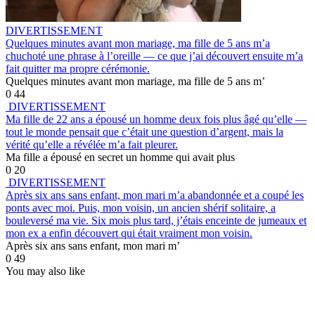
DIVERTISSEMENT
Quelques minutes avant mon mariage, ma fille de 5 ans m’a
chuchoté une phrase à l’oreille — ce que j’ai découvert ensuite m’a
fait quitter ma propre cérémonie.
Quelques minutes avant mon mariage, ma fille de 5 ans m’
0
44
DIVERTISSEMENT
Ma fille de 22 ans a épousé un homme deux fois plus âgé qu’elle —
tout le monde pensait que c’était une question d’argent, mais la
vérité qu’elle a révélée m’a fait pleurer.
Ma fille a épousé en secret un homme qui avait plus
0
20
DIVERTISSEMENT
Après six ans sans enfant, mon mari m’a abandonnée et a coupé les
ponts avec moi. Puis, mon voisin, un ancien shérif solitaire, a
bouleversé ma vie. Six mois plus tard, j’étais enceinte de jumeaux et
mon ex a enfin découvert qui était vraiment mon voisin.
Après six ans sans enfant, mon mari m’
0
49
You may also like