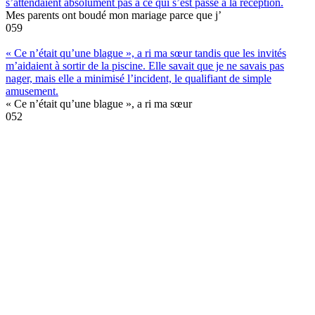
s’attendaient absolument pas à ce qui s’est passé à la réception.
Mes parents ont boudé mon mariage parce que j’
0
59
« Ce n’était qu’une blague », a ri ma sœur tandis que les invités
m’aidaient à sortir de la piscine. Elle savait que je ne savais pas
nager, mais elle a minimisé l’incident, le qualifiant de simple
amusement.
« Ce n’était qu’une blague », a ri ma sœur
0
52