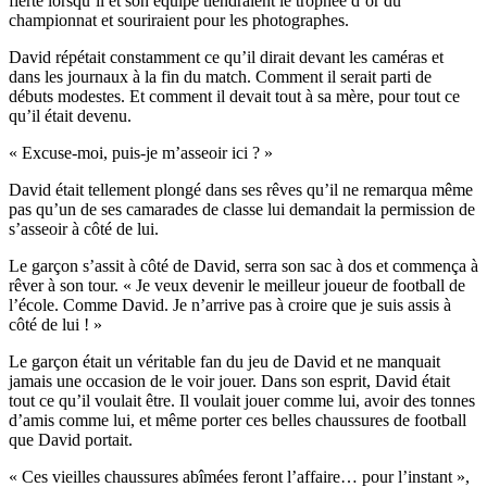
fierté lorsqu’il et son équipe tiendraient le trophée d’or du
championnat et souriraient pour les photographes.
David répétait constamment ce qu’il dirait devant les caméras et
dans les journaux à la fin du match. Comment il serait parti de
débuts modestes. Et comment il devait tout à sa mère, pour tout ce
qu’il était devenu.
« Excuse-moi, puis-je m’asseoir ici ? »
David était tellement plongé dans ses rêves qu’il ne remarqua même
pas qu’un de ses camarades de classe lui demandait la permission de
s’asseoir à côté de lui.
Le garçon s’assit à côté de David, serra son sac à dos et commença à
rêver à son tour. « Je veux devenir le meilleur joueur de football de
l’école. Comme David. Je n’arrive pas à croire que je suis assis à
côté de lui ! »
Le garçon était un véritable fan du jeu de David et ne manquait
jamais une occasion de le voir jouer. Dans son esprit, David était
tout ce qu’il voulait être. Il voulait jouer comme lui, avoir des tonnes
d’amis comme lui, et même porter ces belles chaussures de football
que David portait.
« Ces vieilles chaussures abîmées feront l’affaire… pour l’instant »,