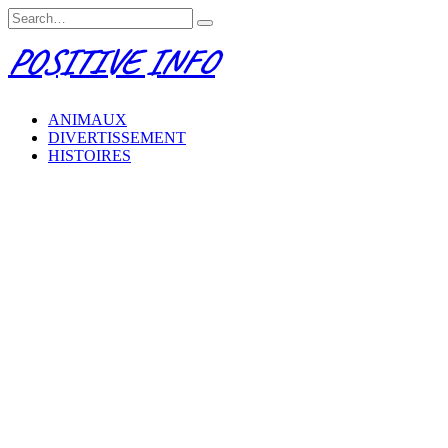
Skip
Search
to
for:
POSITIVE INFO
content
ANIMAUX
DIVERTISSEMENT
HISTOIRES