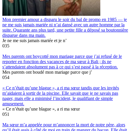
Mon premier amour a disparu le soir du bal de promo en 1985 — je
ne me suis jamais mariée ni n’ai dansé avec un autre homme par la
suite. Quarante ans plus tard, une petite fille a déposé sa boutonnière
disparue dans ma main.
Je ne me suis jamais mariée et je n’
0
35
Mes parents ont boycotté mon mariage parce que j’ai refusé de le
reporter en fonction des vacances de ma sœur à Bali ; ils ne
s’attendaient absolument pas à ce qui s’est passé à la réception.
Mes parents ont boudé mon mariage parce que j’
0
54
« Ce n’était qu’une blague », a ri ma sœur tandis que les invités
m’aidaient à sortir de la piscine. Elle savait que je ne savais pas
nager, mais elle a minimisé l’incident, le qualifiant de simple
amusement.
« Ce n’était qu’une blague », a ri ma sœur
0
51
Ma sœur m’a appelée pour m’annoncer la mort de notre père, alors
qu’il était assis à côté de moi en train de manger du bacon. Elle était