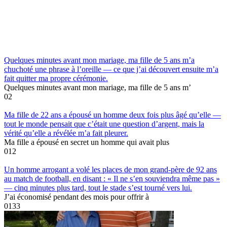
Quelques minutes avant mon mariage, ma fille de 5 ans m’a
chuchoté une phrase à l’oreille — ce que j’ai découvert ensuite m’a
fait quitter ma propre cérémonie.
Quelques minutes avant mon mariage, ma fille de 5 ans m’
0
2
Ma fille de 22 ans a épousé un homme deux fois plus âgé qu’elle —
tout le monde pensait que c’était une question d’argent, mais la
vérité qu’elle a révélée m’a fait pleurer.
Ma fille a épousé en secret un homme qui avait plus
0
12
Un homme arrogant a volé les places de mon grand-père de 92 ans
au match de football, en disant : « Il ne s’en souviendra même pas »
— cinq minutes plus tard, tout le stade s’est tourné vers lui.
J’ai économisé pendant des mois pour offrir à
0
133