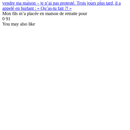
vendre ma maison – je n’ai pas protesté. Trois jours plus tard, il a
appelé en hurlant : « Qu’as-tu fait ?! »
Mon fils m’a placée en maison de retraite pour
0
91
You may also like