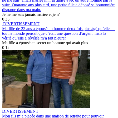
ne me suis jamais mariée ni n’ai dansé avec un autre homme par la
suite. Quarante ans plus tard, une petite fille a déposé sa boutonnière
disparue dans ma main.
Je ne me suis jamais mariée et je n’
0
35
DIVERTISSEMENT
Ma fille de 22 ans a épousé un homme deux fois plus âgé qu’elle —
tout le monde pensait que c’était une question d’argent, mais la
vérité qu’elle a révélée m’a fait pleurer.
Ma fille a épousé en secret un homme qui avait plus
0
12
DIVERTISSEMENT
Mon fils m’a placée dans une maison de retraite pour pouvoir