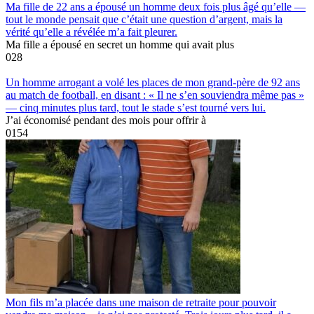
Ma fille de 22 ans a épousé un homme deux fois plus âgé qu’elle —
tout le monde pensait que c’était une question d’argent, mais la
vérité qu’elle a révélée m’a fait pleurer.
Ma fille a épousé en secret un homme qui avait plus
0
28
Un homme arrogant a volé les places de mon grand-père de 92 ans
au match de football, en disant : « Il ne s’en souviendra même pas »
— cinq minutes plus tard, tout le stade s’est tourné vers lui.
J’ai économisé pendant des mois pour offrir à
0
154
Mon fils m’a placée dans une maison de retraite pour pouvoir