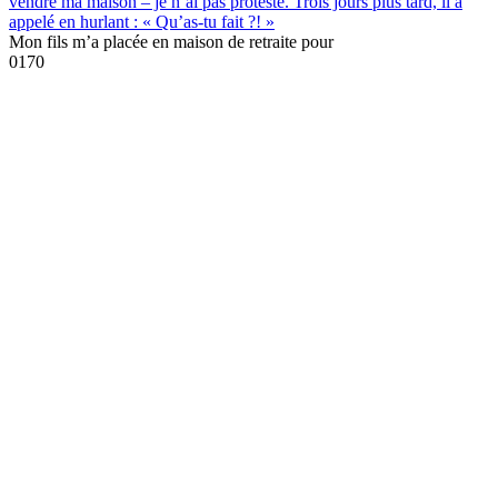
vendre ma maison – je n’ai pas protesté. Trois jours plus tard, il a
appelé en hurlant : « Qu’as-tu fait ?! »
Mon fils m’a placée en maison de retraite pour
0
170