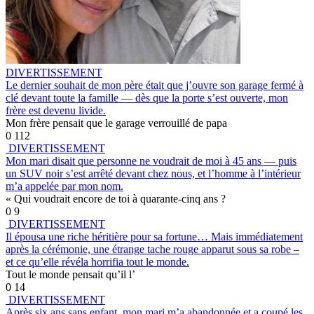
DIVERTISSEMENT
Le dernier souhait de mon père était que j’ouvre son garage fermé à
clé devant toute la famille — dès que la porte s’est ouverte, mon
frère est devenu livide.
Mon frère pensait que le garage verrouillé de papa
0
112
DIVERTISSEMENT
Mon mari disait que personne ne voudrait de moi à 45 ans — puis
un SUV noir s’est arrêté devant chez nous, et l’homme à l’intérieur
m’a appelée par mon nom.
« Qui voudrait encore de toi à quarante-cinq ans ?
0
9
DIVERTISSEMENT
Il épousa une riche héritière pour sa fortune… Mais immédiatement
après la cérémonie, une étrange tache rouge apparut sous sa robe –
et ce qu’elle révéla horrifia tout le monde.
Tout le monde pensait qu’il l’
0
14
DIVERTISSEMENT
Après six ans sans enfant, mon mari m’a abandonnée et a coupé les