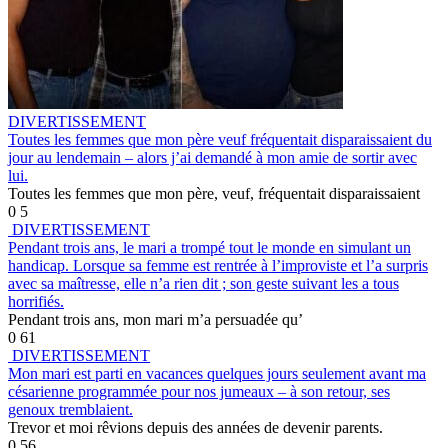
DIVERTISSEMENT
Toutes les femmes que mon père veuf fréquentait disparaissaient du
jour au lendemain – alors j’ai demandé à mon amie de sortir avec
lui.
Toutes les femmes que mon père, veuf, fréquentait disparaissaient
0
5
DIVERTISSEMENT
Pendant trois ans, le mari a trompé tout le monde en simulant un
handicap. Lorsque sa femme est rentrée à l’improviste et l’a surpris
avec sa maîtresse, elle n’a rien dit ; son geste suivant les a tous
horrifiés.
Pendant trois ans, mon mari m’a persuadée qu’
0
61
DIVERTISSEMENT
Mon mari est parti en vacances quelques jours seulement avant ma
césarienne programmée pour nos jumeaux – à son retour, ses
genoux tremblaient.
Trevor et moi rêvions depuis des années de devenir parents.
0
56