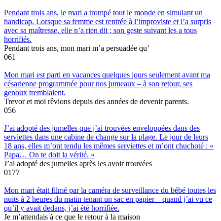
Pendant trois ans, le mari a trompé tout le monde en simulant un
handicap. Lorsque sa femme est rentrée à l’improviste et l’a surpris
avec sa maîtresse, elle n’a rien dit ; son geste suivant les a tous
horrifiés.
Pendant trois ans, mon mari m’a persuadée qu’
0
61
Mon mari est parti en vacances quelques jours seulement avant ma
césarienne programmée pour nos jumeaux – à son retour, ses
genoux tremblaient.
Trevor et moi rêvions depuis des années de devenir parents.
0
56
J’ai adopté des jumelles que j’ai trouvées enveloppées dans des
serviettes dans une cabine de change sur la plage. Le jour de leurs
18 ans, elles m’ont tendu les mêmes serviettes et m’ont chuchoté : «
Papa… On te doit la vérité. »
J’ai adopté des jumelles après les avoir trouvées
0
177
Mon mari était filmé par la caméra de surveillance du bébé toutes les
nuits à 2 heures du matin tenant un sac en papier – quand j’ai vu ce
qu’il y avait dedans, j’ai été horrifiée.
Je m’attendais à ce que le retour à la maison