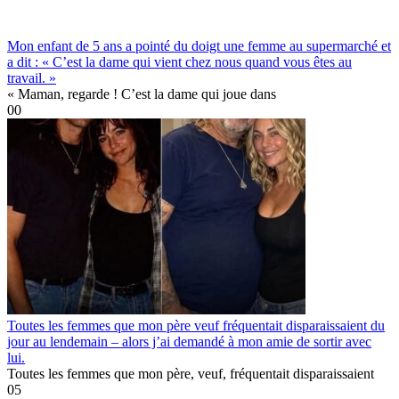
Mon enfant de 5 ans a pointé du doigt une femme au supermarché et
a dit : « C’est la dame qui vient chez nous quand vous êtes au
travail. »
« Maman, regarde ! C’est la dame qui joue dans
0
0
Toutes les femmes que mon père veuf fréquentait disparaissaient du
jour au lendemain – alors j’ai demandé à mon amie de sortir avec
lui.
Toutes les femmes que mon père, veuf, fréquentait disparaissaient
0
5