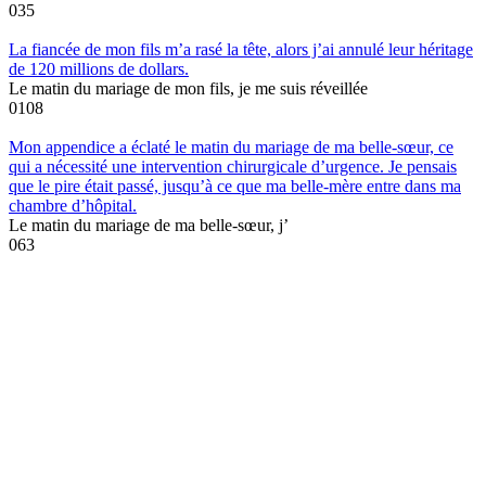
0
35
La fiancée de mon fils m’a rasé la tête, alors j’ai annulé leur héritage
de 120 millions de dollars.
Le matin du mariage de mon fils, je me suis réveillée
0
108
Mon appendice a éclaté le matin du mariage de ma belle-sœur, ce
qui a nécessité une intervention chirurgicale d’urgence. Je pensais
que le pire était passé, jusqu’à ce que ma belle-mère entre dans ma
chambre d’hôpital.
Le matin du mariage de ma belle-sœur, j’
0
63