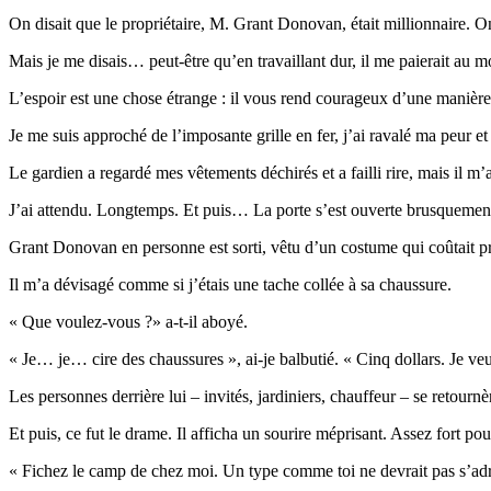
On disait que le propriétaire, M. Grant Donovan, était millionnaire. On 
Mais je me disais… peut-être qu’en travaillant dur, il me paierait au 
L’espoir est une chose étrange : il vous rend courageux d’une manière 
Je me suis approché de l’imposante grille en fer, j’ai ravalé ma peur e
Le gardien a regardé mes vêtements déchirés et a failli rire, mais il m
J’ai attendu. Longtemps. Et puis… La porte s’est ouverte brusquemen
Grant Donovan en personne est sorti, vêtu d’un costume qui coûtait pr
Il m’a dévisagé comme si j’étais une tache collée à sa chaussure.
« Que voulez-vous ?» a-t-il aboyé.
« Je… je… cire des chaussures », ai-je balbutié. « Cinq dollars. Je ve
Les personnes derrière lui – invités, jardiniers, chauffeur – se retournè
Et puis, ce fut le drame. Il afficha un sourire méprisant. Assez fort 
« Fichez le camp de chez moi. Un type comme toi ne devrait pas s’ad