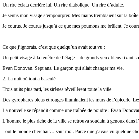
Un rire éclata derrière lui. Un rire diabolique. Un rire d’adulte.
Je sentis mon visage s’empourprer. Mes mains tremblaient sur la boîte
Je courus. Je courus jusqu’à ce que mes poumons me brûlent. Je courus
Ce que j’ignorais, c’est que quelqu’un avait tout vu :
Un petit visage à la fenêtre de l’étage – de grands yeux bleus fixant so
Evan Donovan. Sept ans. Le garçon qui allait changer ma vie.
2. La nuit où tout a basculé
Trois nuits plus tard, les sirènes réveillèrent toute la ville.
Des gyrophares bleus et rouges illuminaient les murs de l’épicerie. Le
La nouvelle se répandit comme une traînée de poudre : Evan Donovan av
L’homme le plus riche de la ville se retrouva soudain à genoux dans l’al
Tout le monde cherchait… sauf moi. Parce que j’avais vu quelque cho