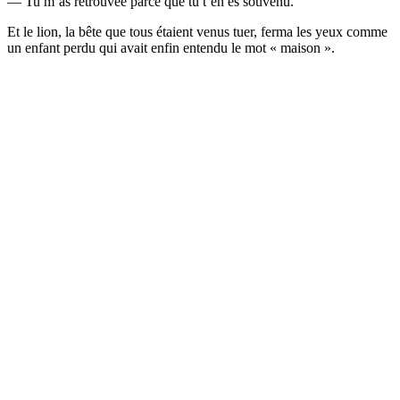
— Tu m’as retrouvée parce que tu t’en es souvenu.
Et le lion, la bête que tous étaient venus tuer, ferma les yeux comme
un enfant perdu qui avait enfin entendu le mot « maison ».