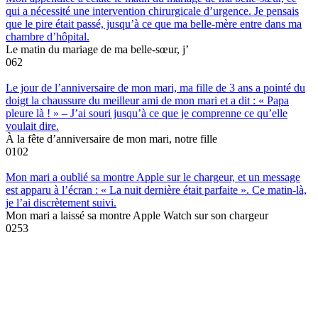
qui a nécessité une intervention chirurgicale d’urgence. Je pensais
que le pire était passé, jusqu’à ce que ma belle-mère entre dans ma
chambre d’hôpital.
Le matin du mariage de ma belle-sœur, j’
0
62
Le jour de l’anniversaire de mon mari, ma fille de 3 ans a pointé du
doigt la chaussure du meilleur ami de mon mari et a dit : « Papa
pleure là ! » – J’ai souri jusqu’à ce que je comprenne ce qu’elle
voulait dire.
À la fête d’anniversaire de mon mari, notre fille
0
102
Mon mari a oublié sa montre Apple sur le chargeur, et un message
est apparu à l’écran : « La nuit dernière était parfaite ». Ce matin-là,
je l’ai discrètement suivi.
Mon mari a laissé sa montre Apple Watch sur son chargeur
0
253