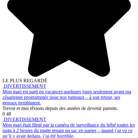
LE PLUS REGARDÉ
DIVERTISSEMENT
Mon mari est parti en vacances quelques jours seulement avant ma
césarienne programmée pour nos jumeaux – à son retour, ses
genoux tremblaient.
Trevor et moi rêvions depuis des années de devenir parents.
0
48
DIVERTISSEMENT
Mon mari était filmé par la caméra de surveillance du bébé toutes les
nuits à 2 heures du matin tenant un sac en papier – quand j’ai vu ce
qu’il y avait dedans, j’ai été horrifiée.