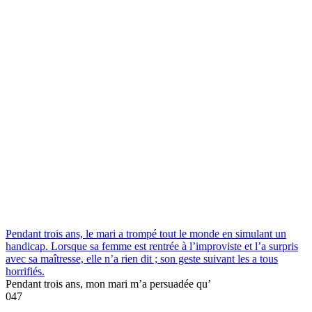
Pendant trois ans, le mari a trompé tout le monde en simulant un
handicap. Lorsque sa femme est rentrée à l’improviste et l’a surpris
avec sa maîtresse, elle n’a rien dit ; son geste suivant les a tous
horrifiés.
Pendant trois ans, mon mari m’a persuadée qu’
0
47