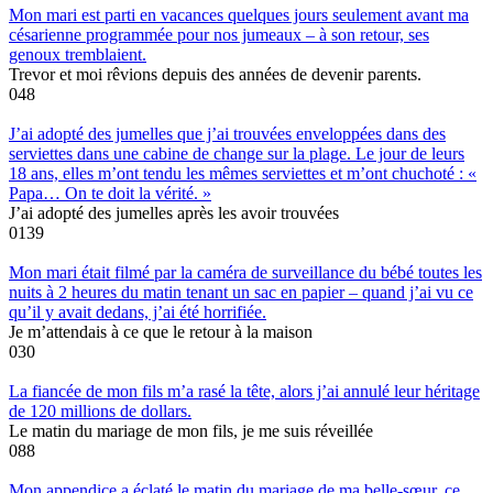
Mon mari est parti en vacances quelques jours seulement avant ma
césarienne programmée pour nos jumeaux – à son retour, ses
genoux tremblaient.
Trevor et moi rêvions depuis des années de devenir parents.
0
48
J’ai adopté des jumelles que j’ai trouvées enveloppées dans des
serviettes dans une cabine de change sur la plage. Le jour de leurs
18 ans, elles m’ont tendu les mêmes serviettes et m’ont chuchoté : «
Papa… On te doit la vérité. »
J’ai adopté des jumelles après les avoir trouvées
0
139
Mon mari était filmé par la caméra de surveillance du bébé toutes les
nuits à 2 heures du matin tenant un sac en papier – quand j’ai vu ce
qu’il y avait dedans, j’ai été horrifiée.
Je m’attendais à ce que le retour à la maison
0
30
La fiancée de mon fils m’a rasé la tête, alors j’ai annulé leur héritage
de 120 millions de dollars.
Le matin du mariage de mon fils, je me suis réveillée
0
88
Mon appendice a éclaté le matin du mariage de ma belle-sœur, ce