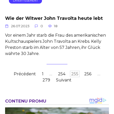
DIVERTISSEMENT
Wie der Witwer John Travolta heute lebt
26.07.2023
0
18
Vor einem Jahr starb die Frau des amerikanischen
Kultschauspielers John Travolta an Krebs. Kelly
Preston starb im Alter von 57 Jahren, ihr Glück
währte 30 Jahre.
Pagination
Précédent
1
…
254
255
256
…
des
279
Suivant
publications